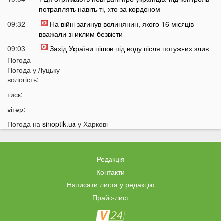
потраплять навіть ті, хто за кордоном
09:32
На війні загинув волинянин, якого 16 місяців
вважали зниклим безвісти
09:03
Захід України пішов під воду після потужних злив
Погода
08:50
На Волині зіткнулися бус та мотоцикл: є
Погода у
Луцьку
травмований
вологість:
07:46
У Луцьку на Соборності сталася чергова ДТП: є
тиск:
постраждалі
вітер:
07 СЕРПНЯ
Погода на
sinoptik.ua
у Харкові
20:31
Від цих напоїв ви будете спати як немовля
20:17
Три знаки Зодіаку несподівано розбагатіють
Редакція
найближчим часом
Контакти
19:49
Назвали 5 побутових справ, які не можна робити в
Написати листа у редакцію
суботу та неділю
Прайс-лист
19:30
Назвали найжадібніших чоловіків за знаком Зодіаку
19:15
Ці речі категорично заборонено робити під час грози