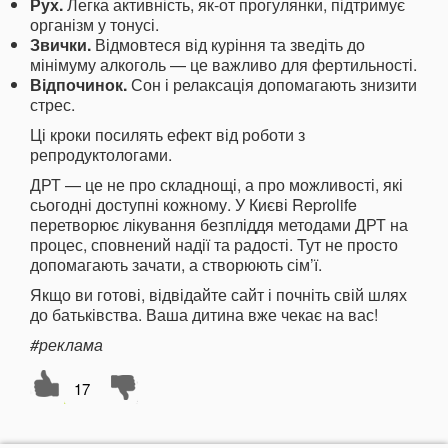
Рух.
Легка активність, як-от прогулянки, підтримує
організм у тонусі.
Звички.
Відмовтеся від куріння та зведіть до
мінімуму алкоголь — це важливо для фертильності.
Відпочинок.
Сон і релаксація допомагають знизити
стрес.
Ці кроки посилять ефект від роботи з
репродуктологами.
ДРТ — це не про складнощі, а про можливості, які
сьогодні доступні кожному. У Києві Reprolife
перетворює лікування безпліддя методами ДРТ на
процес, сповнений надії та радості. Тут не просто
допомагають зачати, а створюють сім’ї.
Якщо ви готові, відвідайте сайт і почніть свій шлях
до батьківства. Ваша дитина вже чекає на вас!
#реклама
17