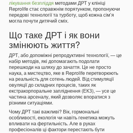
лікування безпліддя
методами ДРТ у клініці
Reprolife стає справжнім порятунком, пропонуючи
передові технології та турботу, щоб кожна сім’я
могла почути дитячий сміх.
Що таке ДРТ і як вони
змінюють життя?
ДРТ, або допоміжні репродуктивні технології, — це
набір методів, які допомагають подолати
перешкоди на шляху до зачаття. Це не просто
наука, а мистецтво, яке в Reprolife перетворюють
на реальність для сотень людей. Від стимуляції
овуляції до складних процесів, таких як
екстракорпоральне запліднення (ЕКЗ), — усе це
частина арсеналу, який дозволяє впоратися з
різними ситуаціями.
Чому ДРТ такі важливі? Вік, гормональні
особливості, екологія чи навіть генетика можуть
впливати на фертильність. Але в руках
професіоналів ці фактори перестають бути