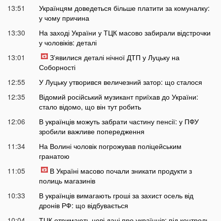
13:51
Українцям доведеться більше платити за комуналку:
у чому причина
13:30
На заході України у ТЦК масово забирали відстрочки
у чоловіків: деталі
13:01
Зʼявилися деталі нічної ДТП у Луцьку на
Соборності
12:55
У Луцьку утворився величезний затор: що сталося
12:35
Відомий російський музикант приїхав до України:
стало відомо, що він тут робить
12:06
В українців можуть забрати частину пенсії: у ПФУ
зробили важливе попередження
11:34
На Волині чоловік погрожував поліцейським
гранатою
11:05
В Україні масово почали зникати продукти з
полиць магазинів
10:33
В українців вимагають гроші за захист осель від
дронів РФ: що відбувається
10:04
ТЦК отримають нові дані про українців: під контроль