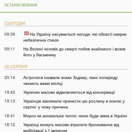
ОСТАННІ НОВИНИ
СЬОГОДНІ
09:39
На Україну насувається негода: які області накриє
небезпечна стихія
09:11
На Волині чоловік до смерті побив знайомого і возив
його у багажнику
08 СЕРПНЯ
20:14
Астрологи назвали знаки Зодіаку, яких попереду
чекають важкі місяці
19:42
Українки масово відмовляються від консервації
19:13
Українців закликали принести цю рослину в оселю у
серпні: у чому причина
18:41
Мороз чи аномальне тепло: якою буде зима в Україні
18:12
Українці можуть масово втратити бронювання від
мобілізації з 1 вересня