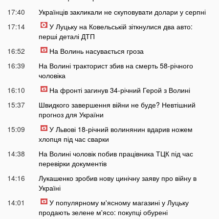
17:40
Українців закликали не скуповувати долари у серпні
17:14
У Луцьку на Ковельській зіткнулися два авто:
перші деталі ДТП
16:52
На Волинь насувається гроза
16:39
На Волині тракторист збив на смерть 58-річного
чоловіка
16:10
На фронті загинув 34-річний Герой з Волині
15:37
Швидкого завершення війни не буде? Невтішний
прогноз для України
15:09
У Львові 18-річний волинянин вдарив ножем
хлопця під час сварки
14:38
На Волині чоловік побив працівника ТЦК під час
перевірки документів
14:16
Лукашенко зробив нову цинічну заяву про війну в
Україні
14:01
У популярному м'ясному магазині у Луцьку
продають зелене м'ясо: покупці обурені