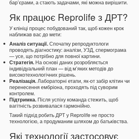
бар’єрами, а стають задачами, які можна вирішити.
Як працює Reprolife з ДРТ?
У клініці процес побудований так, щоб кожен крок
наближав вас до мети:
Аналіз ситуації.
Спочатку репродуктологи
проводять діагностику: аналізи, УЗД, спермограма
— усе, що потрібно для повної картини.
Стратегія.
На основі даних розробляється
індивідуальний план — від м’яких методів до
високотехнологічних рішень.
Реалізація.
Лабораторні етапи, як-от забір клітин чи
перенесення ембріона, проходять під суворим
контролем.
Підтримка.
Після успіху команда стежить, щоб
вагітність розвивалася гармонійно.
Такий підхід робить ДРТ у Reprolife не просто
технологією, а продуманим шляхом до батьківства.
Які технології застосовує