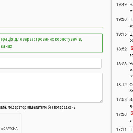
19:49
Н
м
19:30
Н
з
19:15
Ц
ерація для зареєстрованих користувачів,
р
ованих
18:52
в
18:28
У
м
в
18:12
О
3
17:53
З
т
вила
, модератор видалятиме без попереджень.
17:36
в
17:11
Н