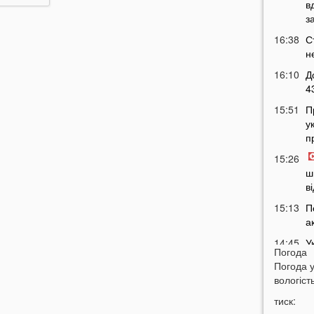
в
з
16:38
С
н
16:10
Д
4
15:51
П
у
п
15:26
ш
в
15:13
П
а
14:45
У
Погода
щ
Погода 
14:24
У
вологість
в
тиск:
14:09
П