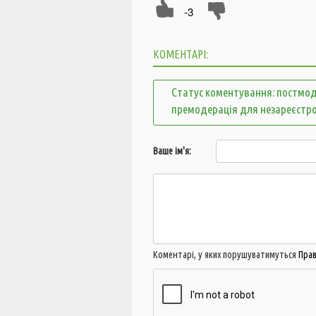
-3
КОМЕНТАРІ:
Статус коментування: постмод
премодерація для незареєстр
Ваше ім'я:
Коментарі, у яких порушуватимуться
Пра