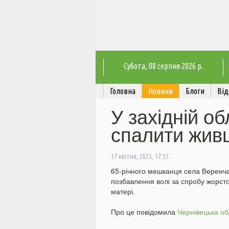
Субота
, 08 серпня 2026 р.
Головна
Новини
Блоги
Від
У західній об
спалити жив
17 квітня, 2025, 17:55
65-річного мешканця села Веренчан
позбавлення волі за спробу жорсто
матері.
Про це повідомила
Чернівецька о