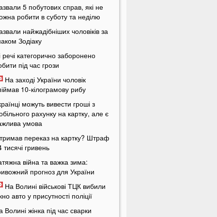
азвали 5 побутових справ, які не
ожна робити в суботу та неділю
азвали найжадібніших чоловіків за
наком Зодіаку
і речі категорично заборонено
обити під час грози
На заході України чоловік
піймав 10-кілограмову рибу
країнці можуть вивести гроші з
обільного рахунку на картку, але є
ажлива умова
тримав переказ на картку? Штраф
4 тисячі гривень
атяжна війна та важка зима:
ривожний прогноз для України
На Волині військові ТЦК вибили
ікно авто у присутності поліції
а Волині жінка під час сварки