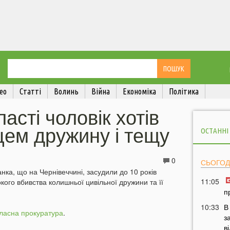
ео
Статті
Волинь
Війна
Економіка
Політика
ласті чоловік хотів
цем дружину і тещу
ОСТАННІ
0
СЬОГОД
ка, що на Чернівеччині, засудили до 10 років
11:05
кого вбивства колишньої цивільної дружини та її
п
10:33
В
бласна прокуратура
.
з
в