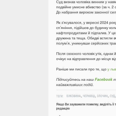
Суд визнав чоловіка винним у нав
подвійне умисне вбивство (за ч. 2 ст.
До набрання вироком законної сил
Як з'ясувалося, у вересні 2024 ро
сп’яніння, підійшов до будинку кол
нафтопродуктами й підпалив. У ц
дружина та теща. Обидві встигли в
полум’я, уникнувши серйозних тра
Після скоєного чоловік утік, однак
очікує на відправлення до місця в
Раніше ми писали про те, що
у льв
Підписуйтесь на наш
Facebook
т
найважливіших подій.
,
,
,
ТЕГИ:
БУКОВИНА
ЧЕРНІВЦІ
ЗЛОЧИН
СУД
Якщо Ви зауважили помилку, виділіть її 
редакцію