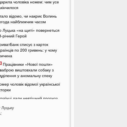
дарила чоловіка ножем: чим усе
акінчилося
тало відомо, чи накриє Волинь
егода найближчим часом
о Луцька «на щиті» повернеться
3-річний Герой
риватБанк списує з карток
країнців по 200 гривень: у чому
ричина
Працівники «Нової пошти»
ваброю виштовхали собаку з
ідділення у аномальну спеку
омер чоловік відомої української
кторки
країнці дали невтішний прогноз
одо термінів закінчення війни
у
Луцьку
 Луцьку жінка організувала бордель
:
 орендованій квартирі
енсіонери в Україні будуть