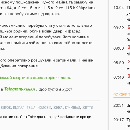
мисному пошкодженні чужого майна та замаху на
10:04
Т
 194, ч. 2 ст. 15, п.п. 1, 5 ч. 2 ст. 115 КК України).
у
и він перебуватиме під вартою.
н
ку зловмисник, перебуваючи у стані алкогольного
09:32
ишньої родини, облив вхідні двері й фасад
я
ей момент всередині перебували його колишня
б
часно помітити займання та самостійно загасити
09:03
вм.
п
 його оперативно розшукали й затримали. Нині він
08:50
ідбування покарання.
м
07:46
івській квартирі заживо згорів чоловік.
ч
а
Telegram-канал
, щоб бути в курсі
07 СЕР
20:31
В
,
,
,
,
,
,
,
ВИРОК
ПІДПАЛ
ТЕЩА
ЧОЛОВІК
ЖІНКА
КРИМІНАЛ
ЖИТТЯ
н
та натисніть Ctrl+Enter для того, щоб повідомити про це
20:17
Т
р