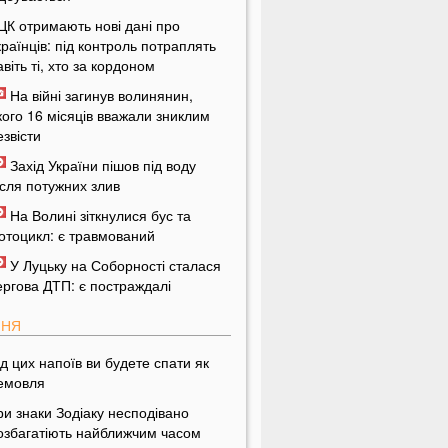
ЦК отримають нові дані про
країнців: під контроль потраплять
авіть ті, хто за кордоном
На війні загинув волинянин,
кого 16 місяців вважали зниклим
езвісти
Захід України пішов під воду
ісля потужних злив
На Волині зіткнулися бус та
отоцикл: є травмований
У Луцьку на Соборності сталася
ергова ДТП: є постраждалі
ПНЯ
ід цих напоїв ви будете спати як
емовля
ри знаки Зодіаку несподівано
озбагатіють найближчим часом