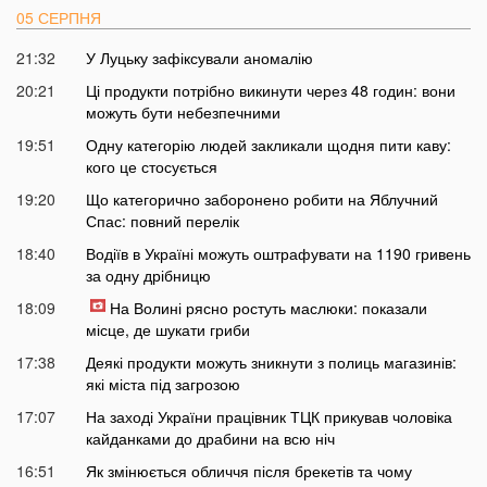
05 СЕРПНЯ
21:32
У Луцьку зафіксували аномалію
20:21
Ці продукти потрібно викинути через 48 годин: вони
можуть бути небезпечними
19:51
Одну категорію людей закликали щодня пити каву:
кого це стосується
19:20
Що категорично заборонено робити на Яблучний
Спас: повний перелік
18:40
Водіїв в Україні можуть оштрафувати на 1190 гривень
за одну дрібницю
18:09
На Волині рясно ростуть маслюки: показали
місце, де шукати гриби
17:38
Деякі продукти можуть зникнути з полиць магазинів:
які міста під загрозою
17:07
На заході України працівник ТЦК прикував чоловіка
кайданками до драбини на всю ніч
16:51
Як змінюється обличчя після брекетів та чому