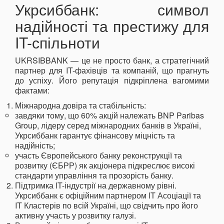
Укрсиббанк: символ
надійності та престижу для
IT-спільноти
UKRSIBBANK — це не просто банк, а стратегічний
партнер для IT-фахівців та компаній, що прагнуть
до успіху. Його репутація підкріплена вагомими
фактами:
Міжнародна довіра та стабільність:
завдяки тому, що 60% акцій належать BNP Paribas
Group, лідеру серед міжнародних банків в Україні,
Укрсиббанк гарантує фінансову міцність та
надійність;
участь Європейського банку реконструкції та
розвитку (ЄБРР) як акціонера підкреслює високі
стандарти управління та прозорість банку.
Підтримка IT-індустрії на державному рівні.
Укрсиббанк є офіційним партнером IT Асоціації та
IT Кластерів по всій Україні, що свідчить про його
активну участь у розвитку галузі.