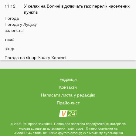
11:12
У селах на Волині відключать газ: перелік населених
пунктів
Погода
10:56
У басейні біля будинку втопилася 1-річна дитина
Погода у
Луцьку
10:43
вологість:
Українці можуть втратити відстрочку від мобілізації у
серпні
тиск:
10:25
На Волині авто злетіло з дороги: постраждали
вітер:
п’ятеро підлітків
Погода на
sinoptik.ua
у Харкові
10:11
На Волині два дні вируватиме аномалія
09:38
Українці можуть залишитися без пенсій через
важливий документ
Редакція
09:19
Вночі на Волині горіла «Єва»
Контакти
09:10
Українців закликали якнайшвидше виїжджати з
Написати листа у редакцію
великих міст
Прайс-лист
08:55
Що відомо про нічну атаку РФ по Україні
08:44
Українців закликали перебувати вдома: у чому
причина
© 2026. Усі права захищені. Повна або часткова перепублікація матеріалів
можлива лише за дотримання таких умов: 1) гіперпосилання на
«Волинь24» стоїть не нижче другого абзацу; 2) з моменту публікації на