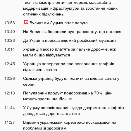
тисяч кілометрів оптичної мережі, масштабна
модернізація інфраструктури та зростання нових
оптичних підключень
13:53
Вулицями Луцька літає папуга
13:40
На Волині заборонили рух транспорту: що сталося
13:28
До України приїхав відомий російський музикант
13:14
Українці масово платять за пальне дорожче, ніж
мали б: що відбувається
12:45
Українців попередили про повернення графіків
відключень світла
12:26
Скільки українці будуть платити за кіловат світла у
серпні
12:13
Популярний продукт подорожчав на 70%: ціни
можуть зрости ще більше
11:44
У Луцьку чоловік вдарив сусіда дверима: за конфлікт
доведеться дорого заплатити
11:27
Відомий український хореограф поскаржився на
проблеми зі здоров'ям