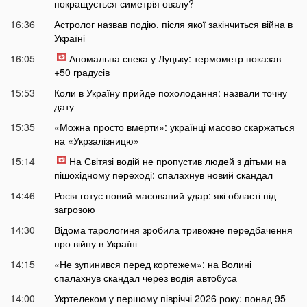
покращується симетрія овалу?
16:36
Астролог назвав подію, після якої закінчиться війна в
Україні
16:05
Аномальна спека у Луцьку: термометр показав
+50 градусів
15:53
Коли в Україну прийде похолодання: назвали точну
дату
15:35
«Можна просто вмерти»: українці масово скаржаться
на «Укрзалізницю»
15:14
На Світязі водій не пропустив людей з дітьми на
пішохідному переході: спалахнув новий скандал
14:46
Росія готує новий масований удар: які області під
загрозою
14:30
Відома тарологиня зробила тривожне передбачення
про війну в Україні
14:15
«Не зупинився перед кортежем»: на Волині
спалахнув скандал через водія автобуса
14:00
Укртелеком у першому півріччі 2026 року: понад 95