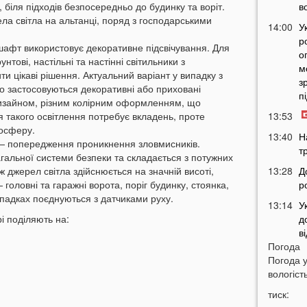
 біля підходів безпосередньо до будинку та воріт.
в
ла світла на альтанці, поряд з господарськими
14:00
У
р
афт використовує декоративне підсвічування. Для
о
нтові, настільні та настінні світильники з
м
и цікаві рішення. Актуальний варіант у випадку з
з
 застосовуються декоративні або приховані
п
 дизайном, різним колірним оформленням, що
ія такого освітлення потребує вкладень, проте
13:53
осферу.
13:40
Н
— попередження проникнення зловмисників.
т
гальної системи безпеки та складається з потужних
ж джерел світла здійснюється на значній висоті,
13:28
Д
головні та гаражні ворота, поріг будинку, стоянка,
р
ипадках поєднуються з датчиками руху.
13:14
У
і поділяють на:
д
в
Погода
12:45
У
Погода 
п
вологість
с
тиск:
12:26
С