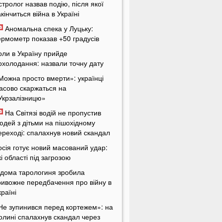
стролог назвав подію, після якої
акінчиться війна в Україні
Аномальна спека у Луцьку:
ермометр показав +50 градусів
оли в Україну прийде
охолодання: назвали точну дату
Можна просто вмерти»: українці
асово скаржаться на
Укрзалізницю»
На Світязі водій не пропустив
юдей з дітьми на пішохідному
ереході: спалахнув новий скандал
осія готує новий масований удар:
кі області під загрозою
ідома тарологиня зробила
ривожне передбачення про війну в
країні
Не зупинився перед кортежем»: на
олині спалахнув скандал через