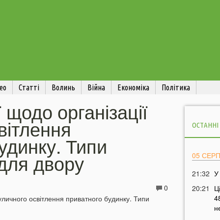
ео
Статті
Волинь
Війна
Економіка
Політика
 щодо організації
вітлення
ОСТАННІ
удинку. Типи
 для двору
05 СЕР
21:32
У
0
20:21
Ц
4
н