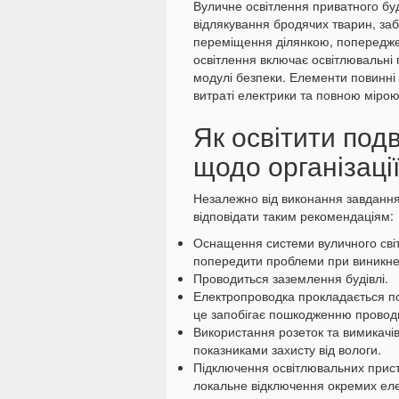
Вуличне освітлення приватного бу
відлякування бродячих тварин, за
переміщення ділянкою, попередже
освітлення включає освітлювальні 
модулі безпеки. Елементи повинні 
витраті електрики та повною мірою
Як освітити под
щодо організаці
Незалежно від виконання завдання
відповідати таким рекомендаціям:
Оснащення системи вуличного сві
попередити проблеми при виникнен
Проводиться заземлення будівлі.
Електропроводка прокладається п
це запобігає пошкодженню провод
Використання розеток та вимикачі
показниками захисту від вологи.
Підключення освітлювальних прист
локальне відключення окремих еле