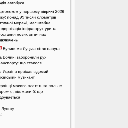
одія автобуса
кртелеком у першому півріччі 2026
оку: понад 95 тисяч кілометрів
птичної мережі, масштабна
одернізація інфраструктури та
ростання нових оптичних
ідключень
Вулицями Луцька літає папуга
а Волині заборонили рух
ранспорту: що сталося
о України приїхав відомий
осійський музикант
країнці масово платять за пальне
орожче, ніж мали б: що
ідбувається
країнців попередили про
у
Луцьку
овернення графіків відключень
:
вітла
кільки українці будуть платити за