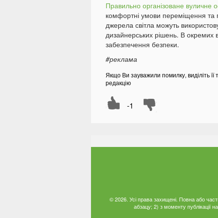
Правильно організоване вуличне о
комфортні умови переміщення та п
джерела світла можуть використов
дизайнерських рішень. В окремих
забезпечення безпеки.
#реклама
Якщо Ви зауважили помилку, виділіть її 
редакцію
-1
© 2026. Усі права захищені. Повна або час
абзацу; 2) з моменту публікації 