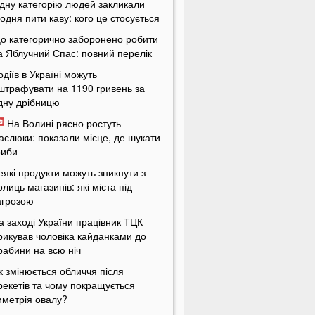
дну категорію людей закликали
одня пити каву: кого це стосується
о категорично заборонено робити
а Яблучний Спас: повний перелік
одіїв в Україні можуть
штрафувати на 1190 гривень за
дну дрібницю
На Волині рясно ростуть
аслюки: показали місце, де шукати
риби
еякі продукти можуть зникнути з
олиць магазинів: які міста під
агрозою
а заході України працівник ТЦК
рикував чоловіка кайданками до
рабини на всю ніч
к змінюється обличчя після
рекетів та чому покращується
иметрія овалу?