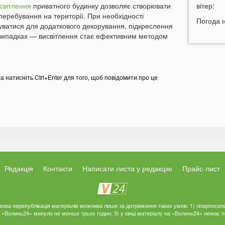
світлення
приватного будинку дозволяє створювати
вітер:
к
еребування на території. При необхідності
12:13
Погода 
П
уватися для додаткового декорування, підкреслення
7
 випадках — висвітлення стає ефективним методом
11:44
У
д
д
та натисніть Ctrl+Enter для того, щоб повідомити про це
11:27
В
п
з
11:12
У
п
10:56
У
р
10:43
У
Редакція
Контакти
Написати листа у редакцію
Прайс-лист
в
10:25
п
ткова перепублікація матеріалів можлива лише за дотримання таких умов: 1) гіперпосил
на «Волинь24» минуло не менше трьох годин; 3) у кінці матеріалу на «Волинь24» немає
10:11
Н