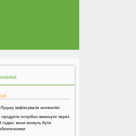
 НОВИНИ
ПНЯ
 Луцьку зафіксували аномалію
і продукти потрібно викинути через
8 годин: вони можуть бути
ебезпечними