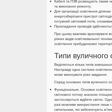
Кабелі та ПЗВ розміщують таким ч
та виконання ремонту.
Для організації освітлення ділянк
енергозберігаючі пристрої світлод
потужний світловий потік, спожив
Прокладання проводів здійснюєтьс
При цьому важливо враховувати всі
різних видів освітлювальної технік
освітлення прибудинкової територі
Типи вуличного 
Виділяється кілька типів зовнішньо
Насправді одна система освітлення
може виконувати різні завдання.
Серед основних типів вуличного о
Функціональне. Основне освітленн
світлового потоку значною площею
застосовується відбите світло. Одні
разі можливе використання лише гл
світильники, які забезпечують м'як