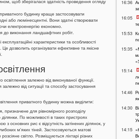
ином, щоб зберігалася здатність проведення огляду
16:36
А
з
и приватного будинку краще застосовувати
16:05
іодні або люмінесцентні. Вони здатні створювати
т
аючи електроенергію економно.
я до виконання ландшафтних робіт.
15:53
К
п
 експлуатаційні характеристики та особливості
и. Це дозволить організувати ефективне та якісне
15:35
«
ї.
м
«
освітлення
15:14
л
го освітлення залежно від виконуваної функції.
п
 залежно від ситуації та способу застосування
14:46
Р
я
світлення приватного будинку можна виділити:
14:30
В
я, призначене для рівномірного розподілу
т
 ділянки. По можливості в таких пристроях
У
єю з основних рис є відсутність затінених ділянок, у
ибоких м'яких тіней. Застосовуються матові
14:15
«
е розсіяне світло. Розміщуються ліхтарі різних
В