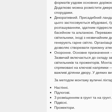
форматів уздовж основних доріжок,
Додатково можна розмістити джере
спорудами.
Декоративний. Присадибний ландш
цього застосовуються вбудовані, ґру
розташуванням, здатним підкреслит
басейном та альтанкою. Переважно
світильники, іноді з незвичайним
генерують гарне світло. Організац
дозволяє створювати приємну атм
Охоронне. Основне призначення 
Зазвичай включається до складу за
світильників та прожекторів. Монта
спрямовані на ключові напрямки — 
важливі ділянки двору. У деяких в
За методом монтажу вуличні ліхтар
Настінні.
Підлогові.
З розміщенням в грунт та на грунт.
Підвісні.
Прожектори.