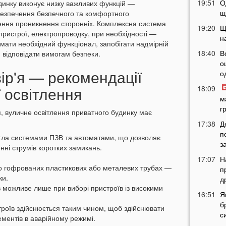
19:51
О
динку виконує низку важливих функцій —
щ
безпечення безпечного та комфортного
ння проникнення сторонніх. Комплексна система
19:20
Щ
пристрої, електропроводку, при необхідності —
н
мати необхідний функціонал, запобігати надмірній
18:40
В
 відповідати вимогам безпеки.
о
вір'я — рекомендації
о
ї освітлення
18:09
м
г
, вуличне освітлення приватного будинку має
17:38
Д
п
тла системами ПЗВ та автоматами, що дозволяє
з
ні струмів коротких замикань.
17:07
Н
о гофрованих пластикових або металевих трубах —
п
ки.
д
в можливе лише при виборі пристроїв із високими
16:51
Я
б
роїв здійснюється таким чином, щоб здійснювати
с
ментів в аварійному режимі.