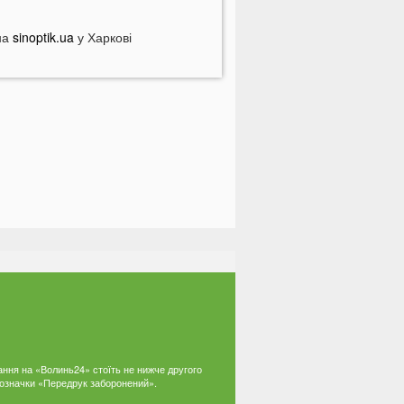
іловат світла у серпні
на
опулярний продукт подорожчав на
sinoptik.ua
у Харкові
0%: ціни можуть зрости ще більше
 Луцьку чоловік вдарив сусіда
верима: за конфлікт доведеться
орого заплатити
ідомий український хореограф
оскаржився на проблеми зі
доров'ям
 селах на Волині відключать газ:
ерелік населених пунктів
 басейні біля будинку втопилася 1-
ічна дитина
країнці можуть втратити відстрочку
ід мобілізації у серпні
На Волині авто злетіло з дороги:
остраждали п’ятеро підлітків
ання на «Волинь24» стоїть не нижче другого
 позначки «Передрук заборонений».
а Волині два дні вируватиме