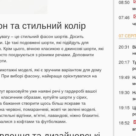
08:50
м
07:46
н та стильний колір
ч
07 СЕР
увагу – це стильний фасон шортів. Досить
 Це такі подовжені шорти, які підійдуть для
20:31
В
. Крім цього, вічною класикою є джинсові шорти, які
н
росто поєднуються з різними речами. Доповнити
рти.
20:17
Т
р
икотажні моделі, які є зручним варіантом для дому
к. При виборі фасону, найкраще орієнтуватися на
19:49
Н
м
тут враховуйте уже наявні речі у гардеробі вашої
19:30
Н
 класичним образам, купуйте шорти у сірих,
з
 За бажання створити щось більш яскраве та
19:15
Ц
а червоні, помаранчеві, жовті чи зелені моделі.
р
льні відтінки, м'ятні, лавандові, ніжно блакитні.
увалися з кофтами та футболками.
18:52
в
влення та дизайнерські