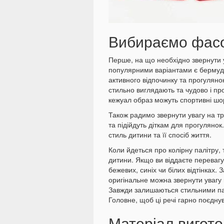
Вибираємо фасо
Перше, на що необхідно звернути 
популярними варіантами є бермуди.
активного відпочинку та прогулянок
стильно виглядають та чудово і п
кежуал образ можуть спортивні шо
Також радимо звернути увагу на тр
та підійдуть діткам для прогуляно
стиль дитини та її спосіб життя.
Коли йдеться про колірну палітру, 
дитини. Якщо ви віддаєте перевагу
бежевих, синіх чи білих відтінках.
оригінальне можна звернути увагу н
Завжди залишаються стильними пасте
Головне, щоб ці речі гарно поєдн
Матеріал вигото