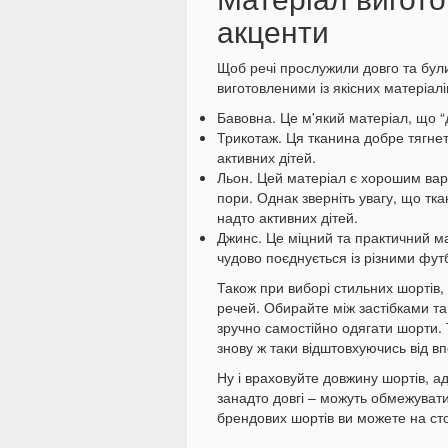
акценти
Щоб речі прослужили довго та бул
виготовленими із якісних матеріал
Бавовна. Це м'який матеріал, що “
Трикотаж. Ця тканина добре тягнет
активних дітей.
Льон. Цей матеріал є хорошим вар
пори. Однак зверніть увагу, що тк
надто активних дітей.
Джинс. Це міцний та практичний ма
чудово поєднується із різними фут
Також при виборі стильних шортів,
речей. Обирайте між застібками т
зручно самостійно одягати шорти.
знову ж таки відштовхуючись від в
Ну і враховуйте довжину шортів, а
занадто довгі – можуть обмежувати
брендових шортів ви можете на ст