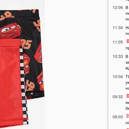
12:06
В
п
п
11:34
Н
п
11:05
п
10:33
В
з
в
10:04
Т
у
н
09:32
я
б
09:03
п