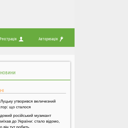
Реєстрація
Авторизація
 НОВИНИ
НІ
 Луцьку утворився величезний
атор: що сталося
ідомий російський музикант
риїхав до України: стало відомо,
о він тут робить