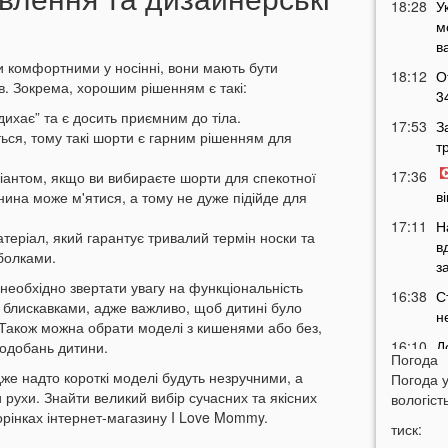
18:28
У
м
в
и комфортними у носінні, вони мають бути
18:12
О
ів. Зокрема, хорошим рішенням є такі:
3
дихає” та є досить приємним до тіла.
17:53
З
ься, тому такі шорти є гарним рішенням для
т
17:36
іантом, якщо ви вибираєте шорти для спекотної
в
анина може м'ятися, а тому не дуже підійде для
17:11
Н
теріал, який гарантує тривалий термін носки та
в
болками.
з
 необхідно звертати увагу на функціональність
16:38
С
а блискавками, адже важливо, щоб дитині було
н
 Також можна обрати моделі з кишенями або без,
16:10
Д
подобань дитини.
Погода
4
дже надто короткі моделі будуть незручними, а
Погода 
15:51
П
 рухи. Знайти великий вибір сучасних та якісних
вологість
у
орінках інтернет-магазину I Love Mommy.
тиск:
п