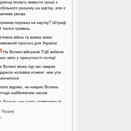
країнці можуть вивести гроші з
обільного рахунку на картку, але є
ажлива умова
тримав переказ на картку? Штраф
4 тисячі гривень
атяжна війна та важка зима:
ривожний прогноз для України
На Волині військові ТЦК вибили
ікно авто у присутності поліції
а Волині жінка під час сварки
дарила чоловіка ножем: чим усе
акінчилося
тало відомо, чи накриє Волинь
егода найближчим часом
о Луцька «на щиті» повернеться
3-річний Герой
у
Луцьку
риватБанк списує з карток
:
країнців по 200 гривень: у чому
ричина