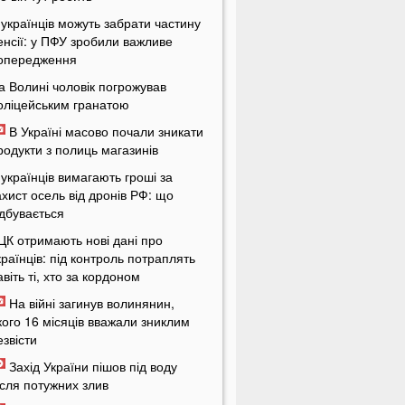
 українців можуть забрати частину
енсії: у ПФУ зробили важливе
опередження
а Волині чоловік погрожував
оліцейським гранатою
В Україні масово почали зникати
родукти з полиць магазинів
 українців вимагають гроші за
ахист осель від дронів РФ: що
ідбувається
ЦК отримають нові дані про
країнців: під контроль потраплять
авіть ті, хто за кордоном
На війні загинув волинянин,
кого 16 місяців вважали зниклим
езвісти
Захід України пішов під воду
ісля потужних злив