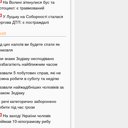
На Волині зіткнулися бус та
отоцикл: є травмований
У Луцьку на Соборності сталася
ергова ДТП: є постраждалі
ПНЯ
ід цих напоїв ви будете спати як
емовля
ри знаки Зодіаку несподівано
озбагатіють найближчим часом
азвали 5 побутових справ, які не
ожна робити в суботу та неділю
азвали найжадібніших чоловіків за
наком Зодіаку
і речі категорично заборонено
обити під час грози
На заході України чоловік
піймав 10-кілограмову рибу