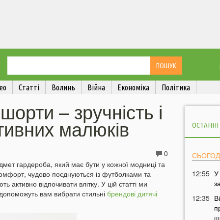
ео
Статті
Волинь
Війна
Економіка
Політика
шорти – зручність і
тивних малюків
ОСТАННІ
0
СЬОГОД
мет гардероба, який має бути у кожної модниці та
12:55
У
комфорт, чудово поєднуються із футболками та
з
ь активно відпочивати влітку. У цій статті ми
кі допоможуть вам вибрати стильні
брендові дитячі
12:35
В
п
щ