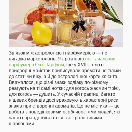
Зв’язок між астрологією і парфумерією — не
вигадка маркетологів. Як розповів
постачальник
парфумерії Опт Парфюм
, ще у XVII столітті
придворні майстри приписували аромати не тільки
до статі чи віку, а й до астрологічної карти клієнта.
Вважалося, що різні знаки зодіаку по-різному
реагують на ті самі нотки: для когось жасмин “гріє”,
для когось — душить. У сучасній практиці багато
нішевих брендів досі враховують характерні риси
знаків при створенні ароматів. Це не містика — це
робота з поведінковими особливостями людей, які
часто справді збігаються з астрологічними
шаблонами.