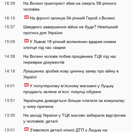
16:39
На Волині тракторист збив на смерть 58-річного
чоловіка
16:10
На фронті загинув 34-річний Герой з Волині
15:37
Швидкого завершення війни не буде? Невтішний
прогноз для України
15:09
У Львові 18-річний волинянин вдарив ножем
хлопця під час сварки
14:38
На Волині чоловік побив працівника ТЦК під час
перевірки документів
14:16
Лукашенко зробив нову цинічну заяву про війну в
Україні
14:01
У популярному м'ясному магазині у Луцьку
продають зелене м'ясо: покупці обурені
13:51
Українцям доведеться більше платити за комуналку:
у чому причина
13:30
На заході України у ТЦК масово забирали відстрочки
у чоловіків: деталі
13:01
Зʼявилися деталі нічної ДТП у Луцьку на