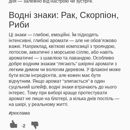
дня — залежно від настрою чи зустрічі.
Водні знаки: Рак, Скорпіон,
Риби
Ці знаки — глибокі, емоційні. Їм підходять
інтенсивні, глибокі аромати — але не обов’язково
важкі. Наприклад, квіткові композиції з трояндою,
лотосом, акватичні з морською сіллю, або навіть
ароматичні — з шавлією та лавандою. Особливо
добре водним знакам “лягають” шкіряні аромати з
легким димом чи вологим деревом. У флаконі може
бути вісім інгредієнтів, але кожен має бути
відчутним. Якщо аромат “злипається” в один
суцільний шлейф, водні знаки втрачають до нього
інтерес. Тому при виборі краще протестувати
аромат не лише на блотері, а кілька днів поспіль —
на шкірі, у реальному житті.
#реклама
-2