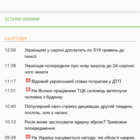
ОСТАННІ НОВИНИ
СЬОГОДНІ
12:06
Українцям у серпні доплатять по 519 гривень до
пенсії
11:38
Українців попередили про нову загрозу до 24 серпня:
чого чекати
11:17
Відомий український співак потрапив у ДТП
11:01
На Волині працівники ТЦК силоміць витягнули
чоловіка з будинку
10:40
Популярний овоч стрімко дешевшає другий тиждень
поспіль, але є нюанс
10:12
Росія може застосувати ядерну зброю? Тривожне
попередження
09:39
На Україну насувається негода: які області накриє