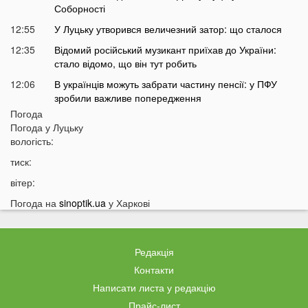
Соборності
12:55
У Луцьку утворився величезний затор: що сталося
12:35
Відомий російський музикант приїхав до України:
стало відомо, що він тут робить
12:06
В українців можуть забрати частину пенсії: у ПФУ
зробили важливе попередження
Погода
11:34
На Волині чоловік погрожував поліцейським
Погода у
Луцьку
гранатою
вологість:
11:05
В Україні масово почали зникати продукти з
тиск:
полиць магазинів
вітер:
10:33
В українців вимагають гроші за захист осель від
дронів РФ: що відбувається
Погода на
sinoptik.ua
у Харкові
10:04
ТЦК отримають нові дані про українців: під контроль
потраплять навіть ті, хто за кордоном
Редакція
09:32
На війні загинув волинянин, якого 16 місяців
вважали зниклим безвісти
Контакти
Написати листа у редакцію
09:03
Захід України пішов під воду після потужних злив
Прайс-лист