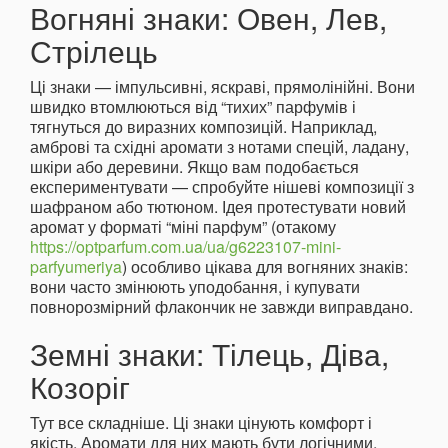
Вогняні знаки: Овен, Лев,
Стрілець
Ці знаки — імпульсивні, яскраві, прямолінійні. Вони
швидко втомлюються від “тихих” парфумів і
тягнуться до виразних композицій. Наприклад,
амброві та східні аромати з нотами спецій, ладану,
шкіри або деревини. Якщо вам подобається
експериментувати — спробуйте нішеві композиції з
шафраном або тютюном. Ідея протестувати новий
аромат у форматі “міні парфум” (отакому
https://optparfum.com.ua/ua/g6223107-mini-
parfyumeriya
) особливо цікава для вогняних знаків:
вони часто змінюють уподобання, і купувати
повнорозмірний флакончик не завжди виправдано.
Земні знаки: Тілець, Діва,
Козоріг
Тут все складніше. Ці знаки цінують комфорт і
якість. Аромати для них мають бути логічними,