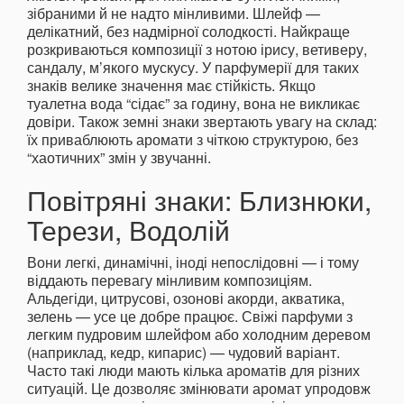
зібраними й не надто мінливими. Шлейф —
делікатний, без надмірної солодкості. Найкраще
розкриваються композиції з нотою ірису, ветиверу,
сандалу, м’якого мускусу. У парфумерії для таких
знаків велике значення має стійкість. Якщо
туалетна вода “сідає” за годину, вона не викликає
довіри. Також земні знаки звертають увагу на склад:
їх приваблюють аромати з чіткою структурою, без
“хаотичних” змін у звучанні.
Повітряні знаки: Близнюки,
Терези, Водолій
Вони легкі, динамічні, іноді непослідовні — і тому
віддають перевагу мінливим композиціям.
Альдегіди, цитрусові, озонові акорди, акватика,
зелень — усе це добре працює. Свіжі парфуми з
легким пудровим шлейфом або холодним деревом
(наприклад, кедр, кипарис) — чудовий варіант.
Часто такі люди мають кілька ароматів для різних
ситуацій. Це дозволяє змінювати аромат упродовж