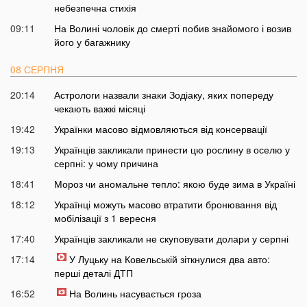
небезпечна стихія
09:11
На Волині чоловік до смерті побив знайомого і возив
його у багажнику
08 СЕРПНЯ
20:14
Астрологи назвали знаки Зодіаку, яких попереду
чекають важкі місяці
19:42
Українки масово відмовляються від консервації
19:13
Українців закликали принести цю рослину в оселю у
серпні: у чому причина
18:41
Мороз чи аномальне тепло: якою буде зима в Україні
18:12
Українці можуть масово втратити бронювання від
мобілізації з 1 вересня
17:40
Українців закликали не скуповувати долари у серпні
17:14
У Луцьку на Ковельській зіткнулися два авто:
перші деталі ДТП
16:52
На Волинь насувається гроза