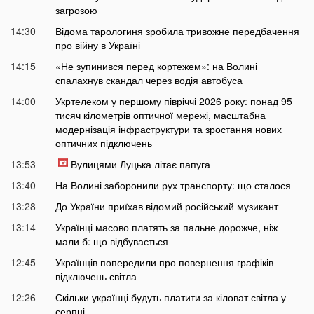
загрозою
14:30
Відома тарологиня зробила тривожне передбачення
про війну в Україні
14:15
«Не зупинився перед кортежем»: на Волині
спалахнув скандал через водія автобуса
14:00
Укртелеком у першому півріччі 2026 року: понад 95
тисяч кілометрів оптичної мережі, масштабна
модернізація інфраструктури та зростання нових
оптичних підключень
13:53
Вулицями Луцька літає папуга
13:40
На Волині заборонили рух транспорту: що сталося
13:28
До України приїхав відомий російський музикант
13:14
Українці масово платять за пальне дорожче, ніж
мали б: що відбувається
12:45
Українців попередили про повернення графіків
відключень світла
12:26
Скільки українці будуть платити за кіловат світла у
серпні