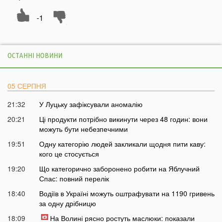
-1
ОСТАННІ НОВИНИ
05 СЕРПНЯ
21:32
У Луцьку зафіксували аномалію
20:21
Ці продукти потрібно викинути через 48 годин: вони
можуть бути небезпечними
19:51
Одну категорію людей закликали щодня пити каву:
кого це стосується
19:20
Що категорично заборонено робити на Яблучний
Спас: повний перелік
18:40
Водіїв в Україні можуть оштрафувати на 1190 гривень
за одну дрібницю
18:09
На Волині рясно ростуть маслюки: показали