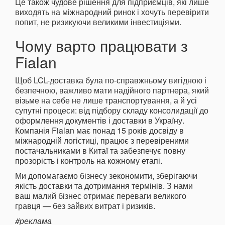
Це також чудове рішення для підприємців, які лише
виходять на міжнародний ринок і хочуть перевірити
попит, не ризикуючи великими інвестиціями.
Чому варто працювати з
Fialan
Щоб LCL-доставка була по-справжньому вигідною і
безпечною, важливо мати надійного партнера, який
візьме на себе не лише транспортування, а й усі
супутні процеси: від підбору складу консолидації до
оформлення документів і доставки в Україну.
Компанія Fialan має понад 15 років досвіду в
міжнародній логістиці, працює з перевіреними
постачальниками в Китаї та забезпечує повну
прозорість і контроль на кожному етапі.
Ми допомагаємо бізнесу зекономити, зберігаючи
якість доставки та дотримання термінів. З нами
ваш малий бізнес отримає переваги великого
гравця — без зайвих витрат і ризиків.
#реклама