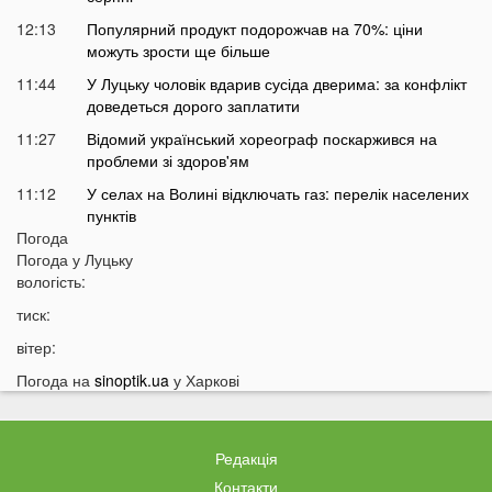
12:13
Популярний продукт подорожчав на 70%: ціни
можуть зрости ще більше
11:44
У Луцьку чоловік вдарив сусіда дверима: за конфлікт
доведеться дорого заплатити
11:27
Відомий український хореограф поскаржився на
проблеми зі здоров'ям
11:12
У селах на Волині відключать газ: перелік населених
пунктів
Погода
10:56
У басейні біля будинку втопилася 1-річна дитина
Погода у
Луцьку
10:43
вологість:
Українці можуть втратити відстрочку від мобілізації у
серпні
тиск:
10:25
На Волині авто злетіло з дороги: постраждали
вітер:
п’ятеро підлітків
Погода на
sinoptik.ua
у Харкові
10:11
На Волині два дні вируватиме аномалія
09:38
Українці можуть залишитися без пенсій через
важливий документ
Редакція
09:19
Вночі на Волині горіла «Єва»
Контакти