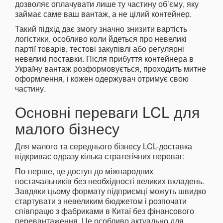
дозволяє оплачувати лише ту частину об’єму, яку
займає саме ваш вантаж, а не цілий контейнер.
Такий підхід дає змогу значно знизити вартість
логістики, особливо коли йдеться про невеликі
партії товарів, тестові закупівлі або регулярні
невеликі поставки. Після прибуття контейнера в
Україну вантаж розформовується, проходить митне
оформлення, і кожен одержувач отримує свою
частину.
Основні переваги LCL для
малого бізнесу
Для малого та середнього бізнесу LCL-доставка
відкриває одразу кілька стратегічних переваг:
По-перше, це доступ до міжнародних
постачальників без необхідності великих вкладень.
Завдяки цьому формату підприємці можуть швидко
стартувати з невеликим бюджетом і розпочати
співпрацю з фабриками в Китаї без фінансового
перевантаження. Це особливо актуально для