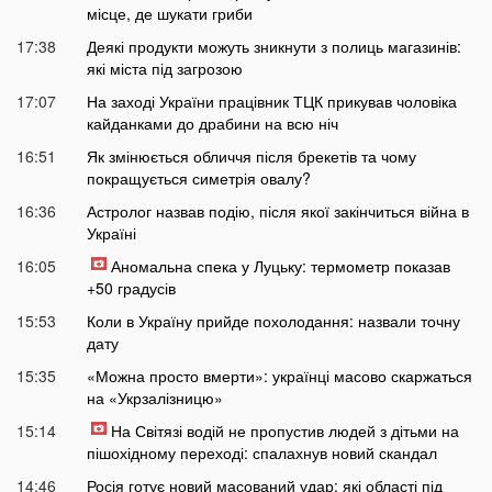
місце, де шукати гриби
17:38
Деякі продукти можуть зникнути з полиць магазинів:
які міста під загрозою
17:07
На заході України працівник ТЦК прикував чоловіка
кайданками до драбини на всю ніч
16:51
Як змінюється обличчя після брекетів та чому
покращується симетрія овалу?
16:36
Астролог назвав подію, після якої закінчиться війна в
Україні
16:05
Аномальна спека у Луцьку: термометр показав
+50 градусів
15:53
Коли в Україну прийде похолодання: назвали точну
дату
15:35
«Можна просто вмерти»: українці масово скаржаться
на «Укрзалізницю»
15:14
На Світязі водій не пропустив людей з дітьми на
пішохідному переході: спалахнув новий скандал
14:46
Росія готує новий масований удар: які області під