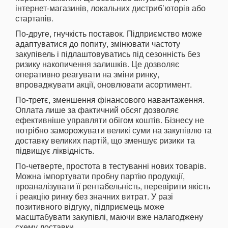
інтернет-магазинів, локальних дистриб’юторів або
стартапів.
По-друге, гнучкість поставок. Підприємство може
адаптуватися до попиту, змінювати частоту
закупівель і підлаштовуватись під сезонність без
ризику накопичення залишків. Це дозволяє
оперативно реагувати на зміни ринку,
впроваджувати акції, оновлювати асортимент.
По-третє, зменшення фінансового навантаження.
Оплата лише за фактичний обсяг дозволяє
ефективніше управляти обігом коштів. Бізнесу не
потрібно заморожувати великі суми на закупівлю та
доставку великих партій, що зменшує ризики та
підвищує ліквідність.
По-четверте, простота в тестуванні нових товарів.
Можна імпортувати пробну партію продукції,
проаналізувати її рентабельність, перевірити якість
і реакцію ринку без значних витрат. У разі
позитивного відгуку, підприємець може
масштабувати закупівлі, маючи вже налагоджену
схему доставки.