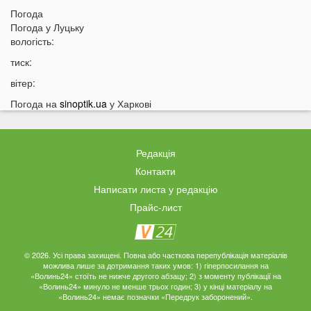
09:05
Погода
На Волині підтвердили загибель Героя, який рік
Погода у
Луцьку
вважався зниклим безвісти
вологість:
05 СЕРПНЯ
тиск:
21:32
У Луцьку зафіксували аномалію
вітер:
20:21
Ці продукти потрібно викинути через 48 годин: вони
Погода на
sinoptik.ua
у Харкові
можуть бути небезпечними
19:51
Одну категорію людей закликали щодня пити каву:
кого це стосується
Редакція
19:20
Що категорично заборонено робити на Яблучний
Контакти
Спас: повний перелік
Написати листа у редакцію
18:40
Водіїв в Україні можуть оштрафувати на 1190 гривень
Прайс-лист
за одну дрібницю
18:09
На Волині рясно ростуть маслюки: показали
місце, де шукати гриби
© 2026. Усі права захищені. Повна або часткова перепублікація матеріалів
можлива лише за дотримання таких умов: 1) гіперпосилання на
17:38
Деякі продукти можуть зникнути з полиць магазинів:
«Волинь24» стоїть не нижче другого абзацу; 2) з моменту публікації на
«Волинь24» минуло не менше трьох годин; 3) у кінці матеріалу на
які міста під загрозою
«Волинь24» немає позначки «Передрук заборонений».
17:07
На заході України працівник ТЦК прикував чоловіка