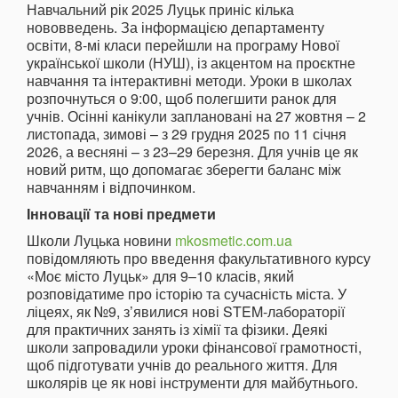
Навчальний рік 2025 Луцьк приніс кілька
нововведень. За інформацією департаменту
освіти, 8-мі класи перейшли на програму Нової
української школи (НУШ), із акцентом на проєктне
навчання та інтерактивні методи. Уроки в школах
розпочнуться о 9:00, щоб полегшити ранок для
учнів. Осінні канікули заплановані на 27 жовтня – 2
листопада, зимові – з 29 грудня 2025 по 11 січня
2026, а весняні – з 23–29 березня. Для учнів це як
новий ритм, що допомагає зберегти баланс між
навчанням і відпочинком.
Інновації та нові предмети
Школи Луцька новини
mkosmetic.com.ua
повідомляють про введення факультативного курсу
«Моє місто Луцьк» для 9–10 класів, який
розповідатиме про історію та сучасність міста. У
ліцеях, як №9, з’явилися нові STEM-лабораторії
для практичних занять із хімії та фізики. Деякі
школи запровадили уроки фінансової грамотності,
щоб підготувати учнів до реального життя. Для
школярів це як нові інструменти для майбутнього.