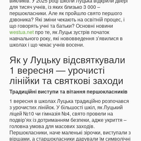
викликів. У 2025 році школи Луцька відкрили двері
для тисяч учнів, із яких близько 3 000 –
першокласники. Але як пройшло свято першого
дзвоника? Які зміни чекають на освітній процес, і
що говорять учні та батьки? Основні новини
westua.net
про те, як Луцьк зустрів початок
навчального року, які нововведення з’явилися в
школах і що чекає учнів восени.
Як у Луцьку відсвяткували
1 вересня — урочисті
лінійки та святкові заходи
Традиційні виступи та вітання першокласників
1 вересня в школах Луцька традиційно розпочався
з урочистих лінійок. У більшості шкіл, як Луцький
ліцей №10 чи гімназія №4, свято провели на
подвір’ях із дотриманням безпеки, адже укриття –
головна умова для масових заходів.
Першокласники, наче маленькі зірочки, виступали з
віршами, а старшокласники дарували їм символічні