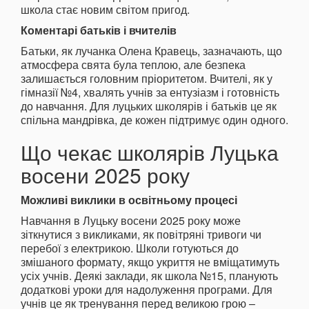
школа стає новим світом пригод.
Коментарі батьків і вчителів
Батьки, як лучанка Олена Кравець, зазначають, що
атмосфера свята була теплою, але безпека
залишається головним пріоритетом. Вчителі, як у
гімназії №4, хвалять учнів за ентузіазм і готовність
до навчання. Для луцьких школярів і батьків це як
спільна мандрівка, де кожен підтримує один одного.
Що чекає школярів Луцька
восени 2025 року
Можливі виклики в освітньому процесі
Навчання в Луцьку восени 2025 року може
зіткнутися з викликами, як повітряні тривоги чи
перебої з електрикою. Школи готуються до
змішаного формату, якщо укриття не вміщатимуть
усіх учнів. Деякі заклади, як школа №15, планують
додаткові уроки для надолуження програми. Для
учнів це як тренування перед великою грою –