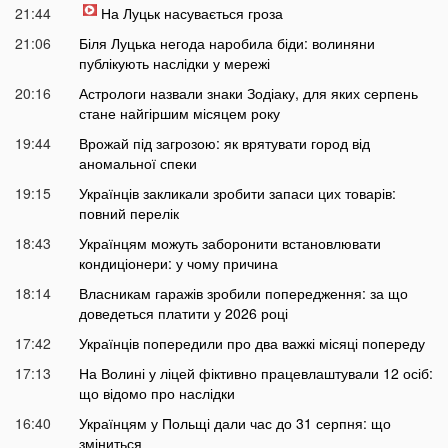
21:44
На Луцьк насувається гроза
21:06
Біля Луцька негода наробила біди: волиняни
публікують наслідки у мережі
20:16
Астрологи назвали знаки Зодіаку, для яких серпень
стане найгіршим місяцем року
19:44
Врожай під загрозою: як врятувати город від
аномальної спеки
19:15
Українців закликали зробити запаси цих товарів:
повний перелік
18:43
Українцям можуть заборонити встановлювати
кондиціонери: у чому причина
18:14
Власникам гаражів зробили попередження: за що
доведеться платити у 2026 році
17:42
Українців попередили про два важкі місяці попереду
17:13
На Волині у ліцей фіктивно працевлаштували 12 осіб:
що відомо про наслідки
16:40
Українцям у Польщі дали час до 31 серпня: що
зміниться