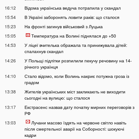
16:12
Відома українська ведуча потрапила у скандал
15:54
В Україні заборонять ловити раків: що сталося
15:23
На фронті загинув військовий з Луцька
15:05
Температура на Волині піднялася до +50
14:53
У ліцеї вчителька ображала та принижувала дітей:
спалахнув скандал
14:26
У Польщі підлітки розпилили пекучу речовину на 14-
річного українця
14:10
Стало відомо, коли Волинь накриє потужна гроза із
градом
13:38
Жителів українських міст закликають не виходити
сьогодні на вулицю: що сталося
13:17
Екстрасенс назвав дату початку мирних переговорів з
РФ
13:03
Лучани масово їздять на червоне світло навіть
після смертельної аварії на Соборності: шокуючі
кадри