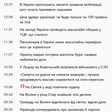
12:37
В Україні пропонують змінити правила мобілізації:
кого хочуть призивати першими
12:08
Ціна здивує українців: чи буде пальне по 100 гривень
за літр
11:51
На заході України проводять масштабні обшуки у
ТЦК: що сталося
11:36
Пенсіонерів в Україні чекає масштабна перевірка:
кого це торкнеться
11:07
Україну накриє потужна магнітна буря: названі
небезпечні дати
10:50
У Луцьку на Ковельській затримали військового у СЗЧ
10:26
«Смерть на дорозі не злякала мажорів»: лучани
продовжують масово скаржитися на нічні перегони
10:06
На Світязі у воді помітили гадюку
09:42
На Волині у річці Стир знайшли тіло дитини
09:34
Громаду на Волині відключать від світла: відомі дати
09:20
Українців попереджають про аномалію 6 серпня