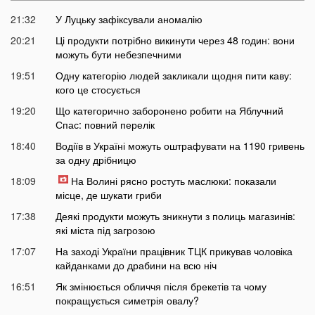
21:32
У Луцьку зафіксували аномалію
20:21
Ці продукти потрібно викинути через 48 годин: вони
можуть бути небезпечними
19:51
Одну категорію людей закликали щодня пити каву:
кого це стосується
19:20
Що категорично заборонено робити на Яблучний
Спас: повний перелік
18:40
Водіїв в Україні можуть оштрафувати на 1190 гривень
за одну дрібницю
18:09
На Волині рясно ростуть маслюки: показали
місце, де шукати гриби
17:38
Деякі продукти можуть зникнути з полиць магазинів:
які міста під загрозою
17:07
На заході України працівник ТЦК прикував чоловіка
кайданками до драбини на всю ніч
16:51
Як змінюється обличчя після брекетів та чому
покращується симетрія овалу?