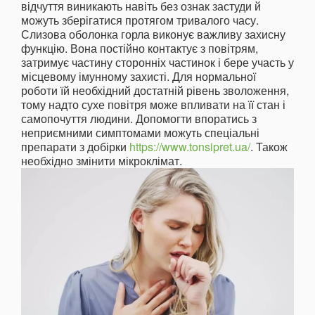
відчуття виникають навіть без ознак застуди й
можуть зберігатися протягом тривалого часу.
Слизова оболонка горла виконує важливу захисну
функцію. Вона постійно контактує з повітрям,
затримує частину сторонніх частинок і бере участь у
місцевому імунному захисті. Для нормальної
роботи їй необхідний достатній рівень зволоження,
тому надто сухе повітря може впливати на її стан і
самопочуття людини. Допомогти впоратись з
неприємними симптомами можуть спеціальні
препарати з добірки
https://www.tonsipret.ua/
. Також
необхідно змінити мікроклімат.