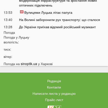
модернізація інфраструктури та зростання нових
оптичних підключень
13:53
Вулицями Луцька літає папуга
13:40
На Волині заборонили рух транспорту: що сталося
13:28
До України приїхав відомий російський музикант
Погода
13:14
Українці масово платять за пальне дорожче, ніж
Погода у
Луцьку
мали б: що відбувається
вологість:
12:45
Українців попередили про повернення графіків
тиск:
відключень світла
вітер:
12:26
Скільки українці будуть платити за кіловат світла у
серпні
Погода на
sinoptik.ua
у Харкові
12:13
Популярний продукт подорожчав на 70%: ціни
можуть зрости ще більше
Редакція
11:44
У Луцьку чоловік вдарив сусіда дверима: за конфлікт
доведеться дорого заплатити
Контакти
Написати листа у редакцію
11:27
Відомий український хореограф поскаржився на
проблеми зі здоров'ям
Прайс-лист
11:12
У селах на Волині відключать газ: перелік населених