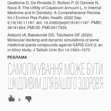
Quattrone D, De Rinaldis D, Bollero P, Di Daniele N,
Noce A. The Utility of Capsicum annuum L. in Internal
Medicine and In Dentistry: A Comprehensive Review.
Int J Environ Res Public Health. 2022 Sep
6;19(18):11187. doi: 10.3390/ijerph191811187. PMID:
36141454; PMCID: PMC9517535.
Adejoro IA, Babatunde DD, Tolufashe GF (2020)
Molecular docking and dynamic simulations of some
medicinal plants compounds against SARS-CoV-2: an
in silico study. J Taibah Univ Sci 14:1563–1570
РЕКЛАМА
0