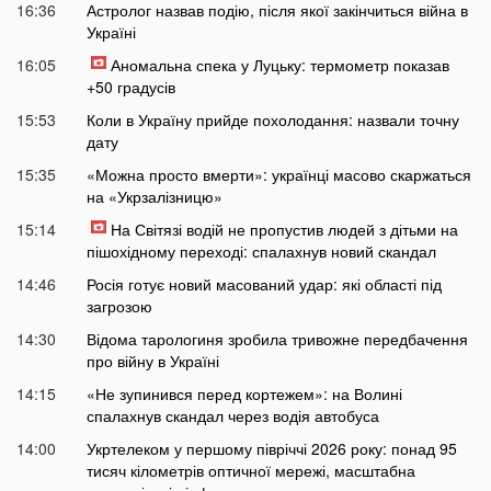
16:36
Астролог назвав подію, після якої закінчиться війна в
Україні
16:05
Аномальна спека у Луцьку: термометр показав
+50 градусів
15:53
Коли в Україну прийде похолодання: назвали точну
дату
15:35
«Можна просто вмерти»: українці масово скаржаться
на «Укрзалізницю»
15:14
На Світязі водій не пропустив людей з дітьми на
пішохідному переході: спалахнув новий скандал
14:46
Росія готує новий масований удар: які області під
загрозою
14:30
Відома тарологиня зробила тривожне передбачення
про війну в Україні
14:15
«Не зупинився перед кортежем»: на Волині
спалахнув скандал через водія автобуса
14:00
Укртелеком у першому півріччі 2026 року: понад 95
тисяч кілометрів оптичної мережі, масштабна