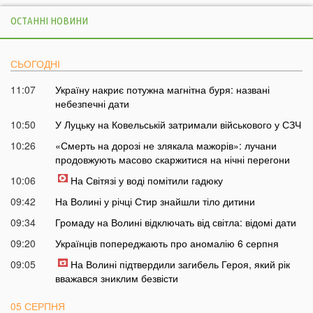
ОСТАННІ НОВИНИ
СЬОГОДНІ
11:07
Україну накриє потужна магнітна буря: названі
небезпечні дати
10:50
У Луцьку на Ковельській затримали військового у СЗЧ
10:26
«Смерть на дорозі не злякала мажорів»: лучани
продовжують масово скаржитися на нічні перегони
10:06
На Світязі у воді помітили гадюку
09:42
На Волині у річці Стир знайшли тіло дитини
09:34
Громаду на Волині відключать від світла: відомі дати
09:20
Українців попереджають про аномалію 6 серпня
09:05
На Волині підтвердили загибель Героя, який рік
вважався зниклим безвісти
05 СЕРПНЯ