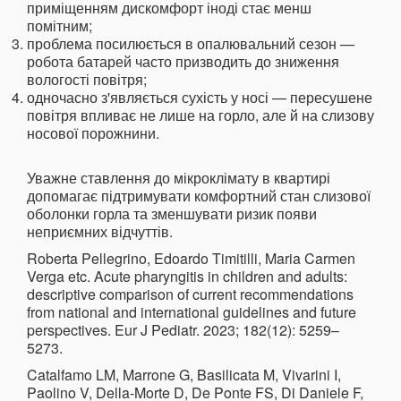
приміщенням дискомфорт іноді стає менш
помітним;
проблема посилюється в опалювальний сезон —
робота батарей часто призводить до зниження
вологості повітря;
одночасно з'являється сухість у носі — пересушене
повітря впливає не лише на горло, але й на слизову
носової порожнини.
Уважне ставлення до мікроклімату в квартирі
допомагає підтримувати комфортний стан слизової
оболонки горла та зменшувати ризик появи
неприємних відчуттів.
Roberta Pellegrino, Edoardo Timitilli, Maria Carmen
Verga etc. Acute pharyngitis in children and adults:
descriptive comparison of current recommendations
from national and international guidelines and future
perspectives. Eur J Pediatr. 2023; 182(12): 5259–
5273.
Catalfamo LM, Marrone G, Basilicata M, Vivarini I,
Paolino V, Della-Morte D, De Ponte FS, Di Daniele F,