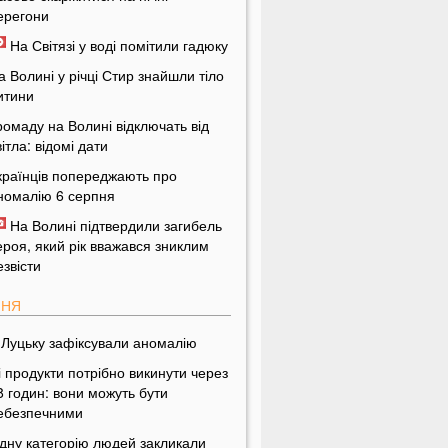
ерегони
На Світязі у воді помітили гадюку
а Волині у річці Стир знайшли тіло
итини
ромаду на Волині відключать від
вітла: відомі дати
країнців попереджають про
номалію 6 серпня
На Волині підтвердили загибель
ероя, який рік вважався зниклим
езвісти
ПНЯ
 Луцьку зафіксували аномалію
і продукти потрібно викинути через
8 годин: вони можуть бути
ебезпечними
дну категорію людей закликали