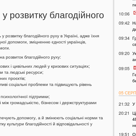
п
 у розвитку благодійного
10:06
09:42
Н
д
у розвитку благодійного руху в Україні, адже їхня
09:34
Г
ної допомоги, зміцненню єдності українців,
с
моги.
09:20
У
а розвиток благодійного руху:
а
ових і цивільних людей у кризових ситуаціях;
09:05
и та людські ресурси;
Г
них проєктів;
б
ливі соціальні проблеми та підвищують рівень
05 СЕР
психологічної підтримки;
 між громадськістю, бізнесом і держструктурами
21:32
У
20:21
Ц
печують допомогу, а й змінюють соціальні норми та
4
тку культури благодійності й відповідальності у
н
19:51
О