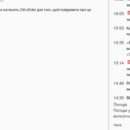
РКА
з
та натисніть Ctrl+Enter для того, щоб повідомити про це
16:05
т
15:53
К
п
15:35
«
м
«
15:14
л
п
14:46
Р
я
14:30
В
т
Погода
У
Погода 
вологість
14:15
«
В
тиск:
в