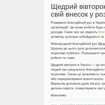
Щедрий вівторо
свій внесок у ро
Розвивати благодійний рух в Украї
організацій. Це може робити будь-х
доходів. Саме про це свідчить
благ
розвитку культури небайдужості та 
Міжнародний благодійний рух Щедр
Щороку до цього руху долучаються 
ініціативи публічно. Розказувати 
робити те саме.
Щедрий вівторок в Україні — це мо
людей про результати благодійності 
ініціативи. Також це можливість п
або перераховувати власні кошти, 
Варіантів допомоги дуже багато: р
дитини-сироти, пожертвувати свої 
#реклама