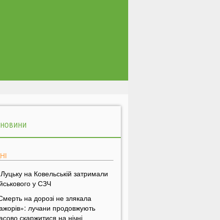
 НОВИНИ
НІ
 Луцьку на Ковельській затримали
ійськового у СЗЧ
Смерть на дорозі не злякала
ажорів»: лучани продовжують
асово скаржитися на нічні