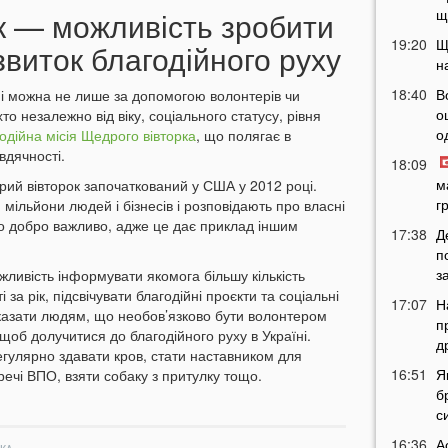
к — можливість зробити
щ
19:20
Щ
звиток благодійного руху
н
18:40
В
ні можна не лише за допомогою волонтерів чи
о
то незалежно від віку, соціального статусу, рівня
о
одійна місія Щедрого вівторка
, що полягає в
вдячності.
18:09
м
ий вівторок започаткований у США у 2012 році.
г
мільйони людей і бізнесів і розповідають про власні
про добро важливо, адже це дає приклад іншим
17:38
Д
п
з
жливість інформувати якомога більшу кількість
за рік, підсвічувати благодійні проєкти та соціальні
17:07
Н
оказати людям, що необов’язково бути волонтером
п
щоб долучитися до благодійного руху в Україні.
д
егулярно здавати кров, стати наставником для
16:51
Я
речі ВПО, взяти собаку з притулку тощо.
б
с
16:36
А