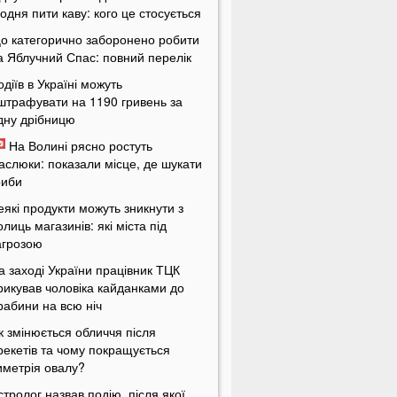
одня пити каву: кого це стосується
о категорично заборонено робити
а Яблучний Спас: повний перелік
одіїв в Україні можуть
штрафувати на 1190 гривень за
дну дрібницю
На Волині рясно ростуть
аслюки: показали місце, де шукати
риби
еякі продукти можуть зникнути з
олиць магазинів: які міста під
агрозою
а заході України працівник ТЦК
рикував чоловіка кайданками до
рабини на всю ніч
к змінюється обличчя після
рекетів та чому покращується
иметрія овалу?
стролог назвав подію, після якої