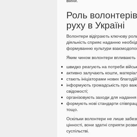
війни.
Роль волонтерів
руху в Україні
Волонтери відіграють ключову роль 
діяльність сприяє наданню необхід
формуванню культури взаємодопо
Яким чином волонтери впливають н
швидко реагують на потреби військ
активно залучають кошти, матеріал
стають ініціаторами нових благодій
інформують громадськість про важ
свідомості;
організовують заходи для надання 
формують нові стандарти співпраці
тощо.
Оскільки волонтери не лише забез
цінності, вони здатні сприяти розви
суспільстві.