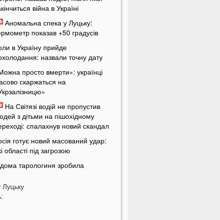
акінчиться війна в Україні
Аномальна спека у Луцьку:
ермометр показав +50 градусів
оли в Україну прийде
охолодання: назвали точну дату
Можна просто вмерти»: українці
асово скаржаться на
Укрзалізницю»
На Світязі водій не пропустив
юдей з дітьми на пішохідному
ереході: спалахнув новий скандал
осія готує новий масований удар:
кі області під загрозою
ідома тарологиня зробила
ривожне передбачення про війну в
країні
у
Луцьку
:
Не зупинився перед кортежем»: на
олині спалахнув скандал через
одія автобуса