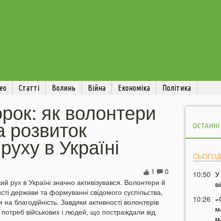
ео
Статті
Волинь
Війна
Економіка
Політика
рок: як волонтери
а розвиток
ОСТАННІ
руху в Україні
СЬОГОД
1
0
10:50
У
ий рух в Україні значно активізувався. Волонтери й
в
исті держави та формуванні свідомого суспільства,
10:26
«
и на благодійність. Завдяки активності волонтерів
м
 потреб військових і людей, що постраждали від
м