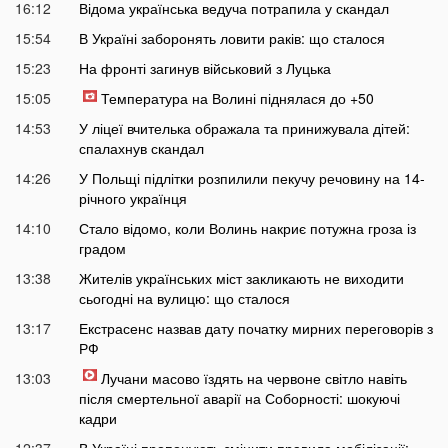
16:12
Відома українська ведуча потрапила у скандал
15:54
В Україні заборонять ловити раків: що сталося
15:23
На фронті загинув військовий з Луцька
15:05
Температура на Волині піднялася до +50
14:53
У ліцеї вчителька ображала та принижувала дітей:
спалахнув скандал
14:26
У Польщі підлітки розпилили пекучу речовину на 14-
річного українця
14:10
Стало відомо, коли Волинь накриє потужна гроза із
градом
13:38
Жителів українських міст закликають не виходити
сьогодні на вулицю: що сталося
13:17
Екстрасенс назвав дату початку мирних переговорів з
РФ
13:03
Лучани масово їздять на червоне світло навіть
після смертельної аварії на Соборності: шокуючі
кадри
12:37
В Україні пропонують змінити правила мобілізації: