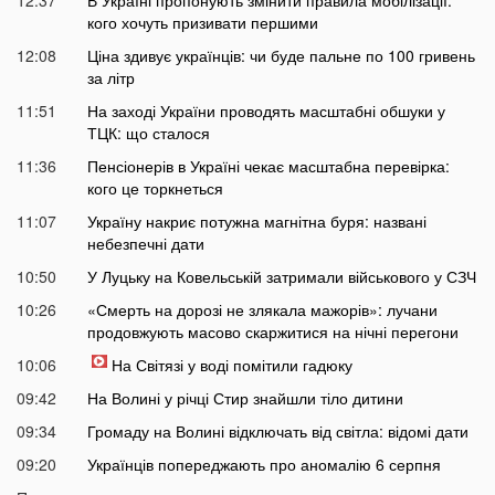
кого хочуть призивати першими
12:08
Ціна здивує українців: чи буде пальне по 100 гривень
за літр
11:51
На заході України проводять масштабні обшуки у
ТЦК: що сталося
11:36
Пенсіонерів в Україні чекає масштабна перевірка:
кого це торкнеться
11:07
Україну накриє потужна магнітна буря: названі
небезпечні дати
10:50
У Луцьку на Ковельській затримали військового у СЗЧ
10:26
«Смерть на дорозі не злякала мажорів»: лучани
продовжують масово скаржитися на нічні перегони
10:06
На Світязі у воді помітили гадюку
09:42
На Волині у річці Стир знайшли тіло дитини
09:34
Громаду на Волині відключать від світла: відомі дати
09:20
Українців попереджають про аномалію 6 серпня