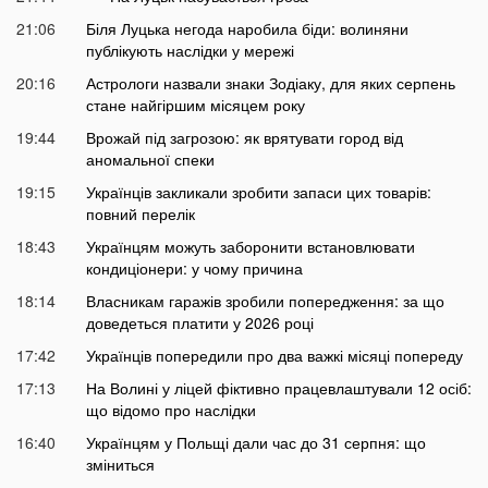
21:06
Біля Луцька негода наробила біди: волиняни
публікують наслідки у мережі
20:16
Астрологи назвали знаки Зодіаку, для яких серпень
стане найгіршим місяцем року
19:44
Врожай під загрозою: як врятувати город від
аномальної спеки
19:15
Українців закликали зробити запаси цих товарів:
повний перелік
18:43
Українцям можуть заборонити встановлювати
кондиціонери: у чому причина
18:14
Власникам гаражів зробили попередження: за що
доведеться платити у 2026 році
17:42
Українців попередили про два важкі місяці попереду
17:13
На Волині у ліцей фіктивно працевлаштували 12 осіб:
що відомо про наслідки
16:40
Українцям у Польщі дали час до 31 серпня: що
зміниться