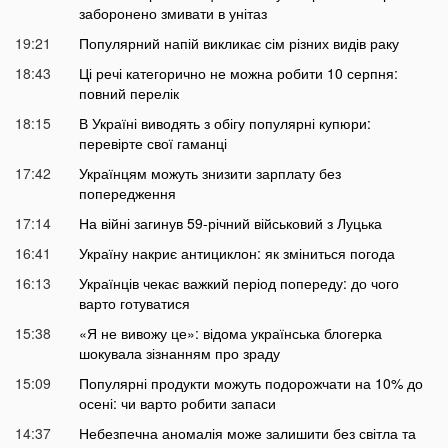
заборонено змивати в унітаз
19:21
Популярний напій викликає сім різних видів раку
18:43
Ці речі категорично не можна робити 10 серпня:
повний перелік
18:15
В Україні виводять з обігу популярні купюри:
перевірте свої гаманці
17:42
Українцям можуть знизити зарплату без
попередження
17:14
На війні загинув 59-річний військовий з Луцька
16:41
Україну накриє антициклон: як зміниться погода
16:13
Українців чекає важкий період попереду: до чого
варто готуватися
15:38
«Я не вивожу це»: відома українська блогерка
шокувала зізнанням про зраду
15:09
Популярні продукти можуть подорожчати на 10% до
осені: чи варто робити запаси
14:37
Небезпечна аномалія може залишити без світла та