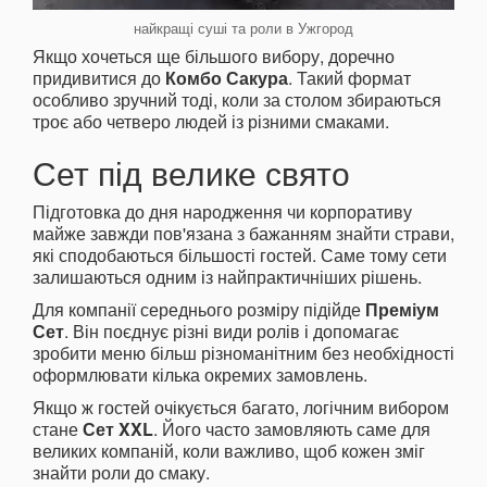
найкращі суші та роли в Ужгород
Якщо хочеться ще більшого вибору, доречно
придивитися до
Комбо Сакура
. Такий формат
особливо зручний тоді, коли за столом збираються
троє або четверо людей із різними смаками.
Сет під велике свято
Підготовка до дня народження чи корпоративу
майже завжди пов'язана з бажанням знайти страви,
які сподобаються більшості гостей. Саме тому сети
залишаються одним із найпрактичніших рішень.
Для компанії середнього розміру підійде
Преміум
Сет
. Він поєднує різні види ролів і допомагає
зробити меню більш різноманітним без необхідності
оформлювати кілька окремих замовлень.
Якщо ж гостей очікується багато, логічним вибором
стане
Сет XXL
. Його часто замовляють саме для
великих компаній, коли важливо, щоб кожен зміг
знайти роли до смаку.