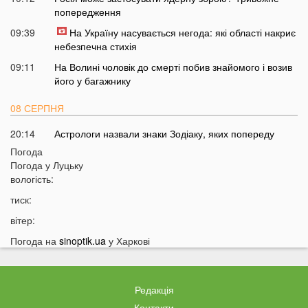
попередження
09:39
На Україну насувається негода: які області накриє
небезпечна стихія
09:11
На Волині чоловік до смерті побив знайомого і возив
його у багажнику
08 СЕРПНЯ
20:14
Астрологи назвали знаки Зодіаку, яких попереду
чекають важкі місяці
Погода
Погода у
Луцьку
19:42
Українки масово відмовляються від консервації
вологість:
19:13
Українців закликали принести цю рослину в оселю у
тиск:
серпні: у чому причина
вітер:
18:41
Мороз чи аномальне тепло: якою буде зима в Україні
Погода на
sinoptik.ua
у Харкові
18:12
Українці можуть масово втратити бронювання від
мобілізації з 1 вересня
17:40
Українців закликали не скуповувати долари у серпні
Редакція
17:14
У Луцьку на Ковельській зіткнулися два авто:
Контакти