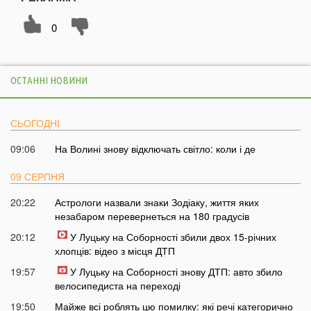
0
ОСТАННІ НОВИНИ
СЬОГОДНІ
09:06
На Волині знову відключать світло: коли і де
09 СЕРПНЯ
20:22
Астрологи назвали знаки Зодіаку, життя яких
незабаром перевернеться на 180 градусів
20:12
У Луцьку на Соборності збили двох 15-річних
хлопців: відео з місця ДТП
19:57
У Луцьку на Соборності знову ДТП: авто збило
велосипедиста на переході
19:50
Майже всі роблять цю помилку: які речі категорично