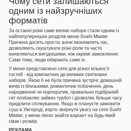
Чому сети залишаються
одним із найзручніших
форматів
За останні роки саме великі набори стали одним із
найпопулярніших розділів меню Sushi Master.
Причина досить проста: вони економлять час,
дозволяють скуштувати різні роли та часто
виявляються вигіднішими, ніж окремі замовлення.
Саме тому, люди обирають саме їх.
У меню представлено сети для різної кількості
гостей - від компактних до великих святкових
наборів. Якою б не була причина зустрічі: домашній
вечір із близькими, романтичне побачення, день
народження чи корпоратив, правильно підібраний
сет позбавляє зайвих турбот і дозволяє більше часу
приділити спілкуванню. Якщо ж плануєте замовити
суші в Ужгороді, варто звернути увагу на сети Sushi
Master, у меню легко знайти варіант на будь-який
смак і розмір.
РЕКЛАМА