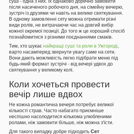
суші - одна з них. Їх однаково доречно замовити
після насиченого робочого дня, на сімейну вечерю,
зустріч із друзями чи навіть на велике святкування.
В одному замовленні сету можна отримати різні
види ролів, не витрачаючи час на довгий вибір
кожної окремої позиції. До того ж це хороший спосіб
познайомитися з різними поєднаннями смаків.
Тим, хто шукає
найкращі суші та роли в Ужгороді
,
варто насамперед звернути увагу саме на сети.
Вони дають можливість легко підібрати меню під
будь-який формат зустрічі - від вечері удвох до
святкування у великому колі.
Коли хочеться провести
вечір лише вдвох
Не кожна романтична вечеря потребує великої
кількості страв. Часто набагато приємніше
неспішно насолодитися кількома улюбленими
ролами, ніж замовити більше, ніж можна з'їсти.
Для такого випадку добре підходить
Сет