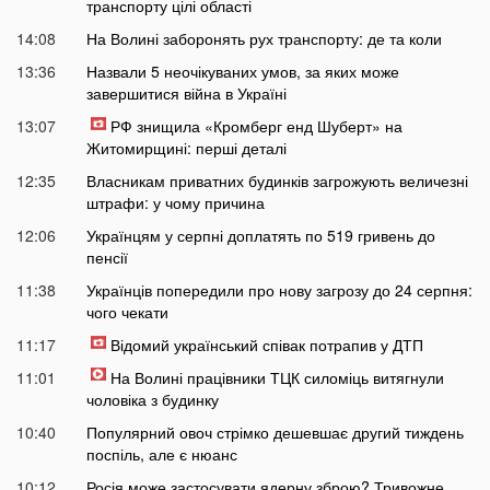
транспорту цілі області
14:08
На Волині заборонять рух транспорту: де та коли
13:36
Назвали 5 неочікуваних умов, за яких може
завершитися війна в Україні
13:07
РФ знищила «Кромберг енд Шуберт» на
Житомирщині: перші деталі
12:35
Власникам приватних будинків загрожують величезні
штрафи: у чому причина
12:06
Українцям у серпні доплатять по 519 гривень до
пенсії
11:38
Українців попередили про нову загрозу до 24 серпня:
чого чекати
11:17
Відомий український співак потрапив у ДТП
11:01
На Волині працівники ТЦК силоміць витягнули
чоловіка з будинку
10:40
Популярний овоч стрімко дешевшає другий тиждень
поспіль, але є нюанс
10:12
Росія може застосувати ядерну зброю? Тривожне